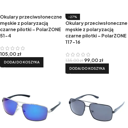
Okulary przeciwsłoneczne
-27%
męskie z polaryzacją
Okulary przeciwsłoneczne
czarne pilotki – PolarZONE
męskie z polaryzacją
51-4
czarne pilotki – PolarZONE
117-16
105,00
zł
99,00
zł
135,00
zł
DODAJ DO KOSZYKA
DODAJ DO KOSZYKA