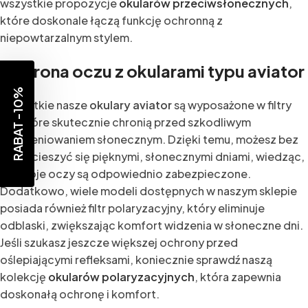
wszystkie propozycje
okularów przeciwsłonecznych
,
które doskonale łączą funkcję ochronną z
niepowtarzalnym stylem.
Ochrona oczu z okularami typu aviator
RABAT -10%
Wszystkie nasze
okulary aviator
są wyposażone w filtry
UV, które skutecznie chronią przed szkodliwym
promieniowaniem słonecznym. Dzięki temu, możesz bez
obaw cieszyć się pięknymi, słonecznymi dniami, wiedząc,
że Twoje oczy są odpowiednio zabezpieczone.
Dodatkowo, wiele modeli dostępnych w naszym sklepie
posiada również filtr polaryzacyjny, który eliminuje
odblaski, zwiększając komfort widzenia w słoneczne dni.
Jeśli szukasz jeszcze większej ochrony przed
oślepiającymi refleksami, koniecznie sprawdź naszą
kolekcję
okularów polaryzacyjnych
, która zapewnia
doskonałą ochronę i komfort.