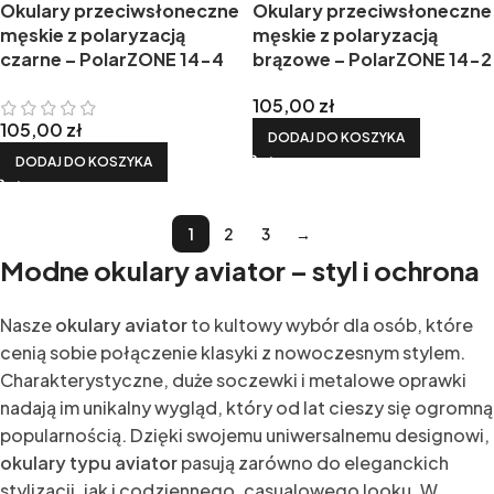
Okulary przeciwsłoneczne
Okulary przeciwsłoneczne
męskie z polaryzacją
męskie z polaryzacją
czarne – PolarZONE 14-4
brązowe – PolarZONE 14-2
105,00
zł
105,00
zł
DODAJ DO KOSZYKA
DODAJ DO KOSZYKA
1
2
3
→
Modne okulary aviator – styl i ochrona
Nasze
okulary aviator
to kultowy wybór dla osób, które
cenią sobie połączenie klasyki z nowoczesnym stylem.
Charakterystyczne, duże soczewki i metalowe oprawki
nadają im unikalny wygląd, który od lat cieszy się ogromną
popularnością. Dzięki swojemu uniwersalnemu designowi,
okulary typu aviator
pasują zarówno do eleganckich
stylizacji, jak i codziennego, casualowego looku. W