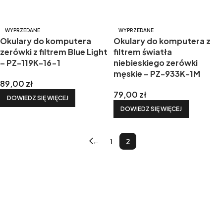
WYPRZEDANE
WYPRZEDANE
Okulary do komputera
Okulary do komputera z
zerówki z filtrem Blue Light
filtrem światła
– PZ-119K-16-1
niebieskiego zerówki
męskie – PZ-933K-1M
89,00
zł
79,00
zł
DOWIEDZ SIĘ WIĘCEJ
DOWIEDZ SIĘ WIĘCEJ
←
1
2