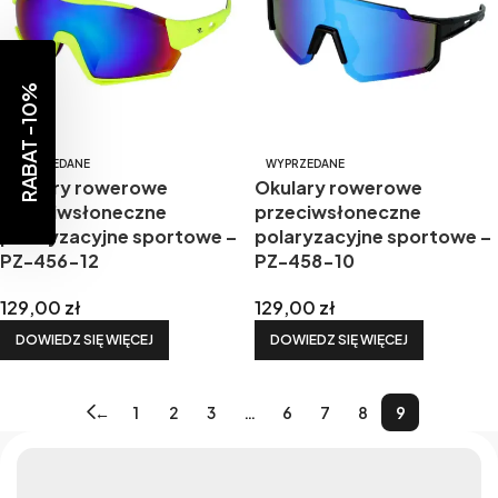
RABAT -10%
WYPRZEDANE
WYPRZEDANE
Okulary rowerowe
Okulary rowerowe
przeciwsłoneczne
przeciwsłoneczne
polaryzacyjne sportowe –
polaryzacyjne sportowe –
PZ-456-12
PZ-458-10
129,00
zł
129,00
zł
DOWIEDZ SIĘ WIĘCEJ
DOWIEDZ SIĘ WIĘCEJ
←
1
2
3
…
6
7
8
9