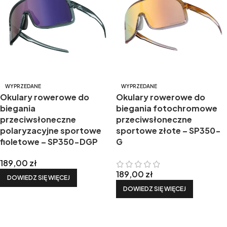
WYPRZEDANE
WYPRZEDANE
Okulary rowerowe do
Okulary rowerowe do
biegania
biegania fotochromowe
przeciwsłoneczne
przeciwsłoneczne
polaryzacyjne sportowe
sportowe złote – SP350-
fioletowe – SP350-DGP
G
189,00
zł
189,00
zł
DOWIEDZ SIĘ WIĘCEJ
DOWIEDZ SIĘ WIĘCEJ