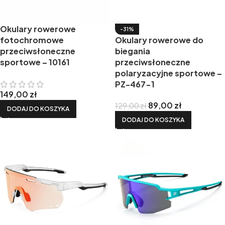
Okulary rowerowe
-31%
fotochromowe
Okulary rowerowe do
przeciwsłoneczne
biegania
sportowe – 10161
przeciwsłoneczne
polaryzacyjne sportowe –
PZ-467-1
149,00
zł
89,00
zł
129,00
zł
DODAJ DO KOSZYKA
DODAJ DO KOSZYKA