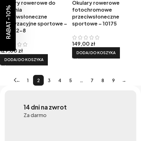
Okulary rowerowe do
Okulary rowerowe
RABAT -10%
biegania
fotochromowe
przeciwsłoneczne
przeciwsłoneczne
polaryzacyjne sportowe –
sportowe – 10175
PZ-462-8
149,00
zł
129,00
zł
DODAJ DO KOSZYKA
DODAJ DO KOSZYKA
←
1
2
3
4
5
…
7
8
9
→
14 dni na zwrot
Za darmo