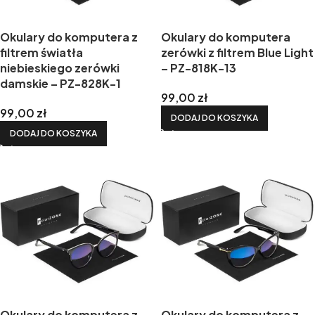
Okulary do komputera z
Okulary do komputera
filtrem światła
zerówki z filtrem Blue Light
niebieskiego zerówki
– PZ-818K-13
damskie – PZ-828K-1
99,00
zł
99,00
zł
DODAJ DO KOSZYKA
DODAJ DO KOSZYKA
Okulary do komputera z
Okulary do komputera z