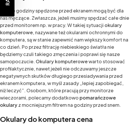
Długie godziny spędzone przed ekranem mogą być dla
nas męczące. Zwłaszcza, jeżeli musimy spędzać całe dnie
przed monitorem np. w pracy. W takiej sytuacji
okulary
komputerowe
, nazywane też okularami ochronnymi do
komputera, są w stanie zapewnić nam większy komfort na
co dzień. Po przez filtrację niebieskiego światła nie
będziemy czuli takiego zmęczenia i poprawi się nasze
samopoczucie.
Okulary komputerowe
warto stosować
profilaktycznie, nawet jeżeli nie odczuwamy jeszcze
negatywnych skutków długiego przesiadywania przed
ekranem komputera, w myśl zasady „lepiej zapobiegać,
niż leczyć”. Osobom, które pracują przy monitorze
wieczorami, polecamy dodatkowo
pomarańczowe
okulary
z mocniejszym filtrem na godziny przed snem.
Okulary do komputera cena