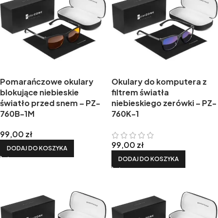
Pomarańczowe okulary
Okulary do komputera z
blokujące niebieskie
filtrem światła
światło przed snem – PZ-
niebieskiego zerówki – PZ-
760B-1M
760K-1
99,00
zł
99,00
zł
DODAJ DO KOSZYKA
DODAJ DO KOSZYKA