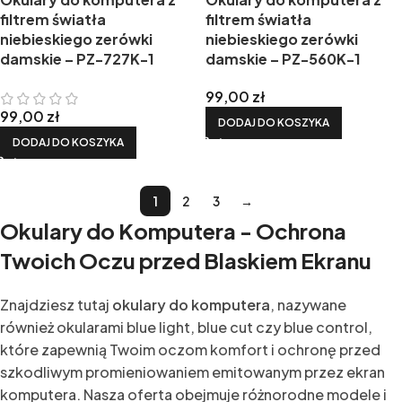
filtrem światła
filtrem światła
niebieskiego zerówki
niebieskiego zerówki
damskie – PZ-727K-1
damskie – PZ-560K-1
99,00
zł
99,00
zł
DODAJ DO KOSZYKA
DODAJ DO KOSZYKA
1
2
3
→
Okulary do Komputera - Ochrona
Twoich Oczu przed Blaskiem Ekranu
Znajdziesz tutaj
okulary do komputera
, nazywane
również okularami blue light, blue cut czy blue control,
które zapewnią Twoim oczom komfort i ochronę przed
szkodliwym promieniowaniem emitowanym przez ekran
komputera. Nasza oferta obejmuje różnorodne modele i