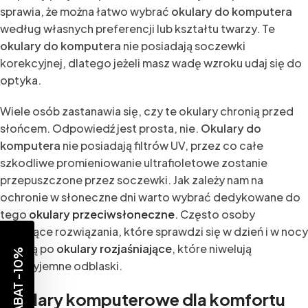
sprawia, że można łatwo wybrać
okulary do komputera
według własnych preferencji lub kształtu twarzy. Te
okulary do komputera
nie posiadają soczewki
korekcyjnej, dlatego jeżeli masz wadę wzroku udaj się do
optyka.
Wiele osób zastanawia się, czy te okulary chronią przed
słońcem. Odpowiedź jest prosta, nie.
Okulary do
komputera
nie posiadają filtrów UV, przez co całe
szkodliwe promieniowanie ultrafioletowe zostanie
przepuszczone przez soczewki. Jak zależy nam na
ochronie w słoneczne dni warto wybrać dedykowane do
tego
okulary przeciwsłoneczne
. Często osoby
szukające rozwiązania, które sprawdzi się w dzień i w nocy
sięgają po
okulary rozjaśniające
, które niwelują
RABAT -10%
nieprzyjemne odblaski.
Okulary komputerowe dla komfortu