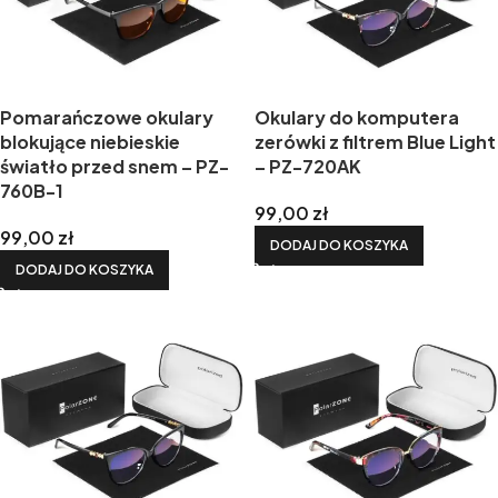
Pomarańczowe okulary
Okulary do komputera
blokujące niebieskie
zerówki z filtrem Blue Light
światło przed snem – PZ-
– PZ-720AK
760B-1
99,00
zł
99,00
zł
DODAJ DO KOSZYKA
DODAJ DO KOSZYKA