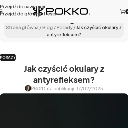
Przejdź do nawigacji
Przejdź do głównej treści
Blog
Strona główna
/
Blog
/
Porady
/
Jak czyścić okulary z
antyrefleksem?
PORADY
Jak czyścić okulary z
antyrefleksem?
Piotr
Data publikacji: 17/02/2025