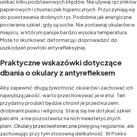
unikać kilku podstawowych błędów. Nie używaj ręczników
papierowych i chusteczek higienicznych. Przyczyniają się
do powstawania drobnych rys. Podobnie jak energiczne
pocieranie szkieł, gdy są suche. Nie zostawiaj okularów w
miejscu, w którym panuje bardzo wysoka temperatura.
Może to skutkować deformacją i doprowadzić do
uszkodzeń powłoki antyrefleksyjnej.
Praktyczne wskazówki dotyczące
dbania o okulary z antyrefleksem
Aby zapewnić długą żywotność okularów i zachować ich
najwyższą jakość, warto przechowywać je w etui. Ten
przydatny produkt będzie chronił je przed kurzem,
drobinami piasku i wilgocią. Staraj się nie dotykać szkieł
palcami, a nie pozostawisz na nich nieestetycznych
plam.
Okulary przeciwsłoneczne
pielęgnuj regularnie, ale
zachowując przy tym stosowną delikatność. W Pokko