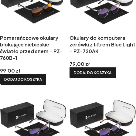
Pomarańczowe okulary
Okulary do komputera
blokujące niebieskie
zerówki z filtrem Blue Light
światło przed snem – PZ-
– PZ-720AK
760B-1
79,00
zł
99,00
zł
DODAJ DO KOSZYKA
DODAJ DO KOSZYKA