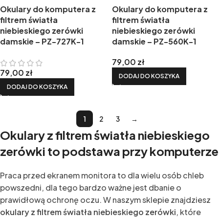
Okulary do komputera z
Okulary do komputera z
filtrem światła
filtrem światła
niebieskiego zerówki
niebieskiego zerówki
damskie – PZ-727K-1
damskie – PZ-560K-1
79,00
zł
79,00
zł
DODAJ DO KOSZYKA
DODAJ DO KOSZYKA
1
2
3
→
Okulary z filtrem światła niebieskiego
zerówki to podstawa przy komputerze
Praca przed ekranem monitora to dla wielu osób chleb
powszedni, dla tego bardzo ważne jest dbanie o
prawidłową ochronę oczu. W naszym sklepie znajdziesz
okulary z filtrem światła niebieskiego zerówki
, które