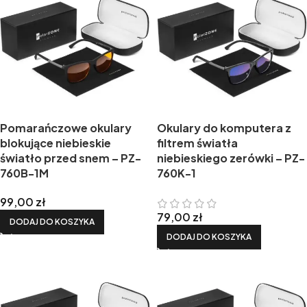
Pomarańczowe okulary
Okulary do komputera z
blokujące niebieskie
filtrem światła
światło przed snem – PZ-
niebieskiego zerówki – PZ-
760B-1M
760K-1
99,00
zł
79,00
zł
DODAJ DO KOSZYKA
DODAJ DO KOSZYKA