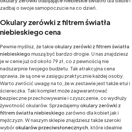
okulary zerówki odbijające niebieskie światło
dla siebie i
zadbaj o swoje samopoczucie na co dzień.
Okulary zerówki z filtrem światła
niebieskiego cena
Pewnie myślisz, że takie
okulary zerówki z filtrem światła
niebieskiego
muszą być bardzo drogie. U nas znajdziesz
je w cenie już od około 79 zł, co z pewnością nie
nadszarpnie twojego budżetu. Tak atrakcyjna cena
sprawia, że są one w zasięgu praktycznie każdej osoby.
Warto zwrócić uwagę na to, że w zestawie jest także etui i
ściereczka. Taki komplet może zagwarantować
bezpieczne przechowywanie i czyszczenie, co wydłuży
żywotność okularów. Sprzedajemy
okulary zerówki z
filtrem światła niebieskiego
zarówno dla kobiet jak i
mężczyzn. W naszym sklepie znajdziesz także szeroki
wybór
okularów przeciwsłonecznych
, które idealnie