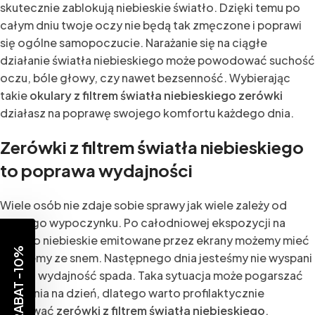
skutecznie zablokują niebieskie światło. Dzięki temu po
całym dniu twoje oczy nie będą tak zmęczone i poprawi
się ogólne samopoczucie. Narażanie się na ciągłe
działanie światła niebieskiego może powodować suchość
oczu, bóle głowy, czy nawet bezsenność. Wybierając
takie
okulary z filtrem światła niebieskiego zerówki
działasz na poprawę swojego komfortu każdego dnia.
Zerówki z filtrem światła niebieskiego
to poprawa wydajności
Wiele osób nie zdaje sobie sprawy jak wiele zależy od
naszego wypoczynku. Po całodniowej ekspozycji na
światło niebieskie emitowane przez ekrany możemy mieć
RABAT -10%
problemy ze snem. Następnego dnia jesteśmy nie wyspani
i nasza wydajność spada. Taka sytuacja może pogarszać
się z dnia na dzień, dlatego warto profilaktycznie
stosować
zerówki z filtrem światła niebieskiego
.