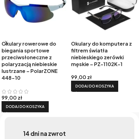
Okulary rowerowe do
Okulary do komputera z
biegania sportowe
filtrem światła
przeciwsłoneczne z
niebieskiego zerówki
polaryzacją niebieskie
męskie – PZ-1102K-1
lustrzane – PolarZONE
99,00
zł
448-10
DODAJ DO KOSZYKA
99,00
zł
DODAJ DO KOSZYKA
14 dni na zwrot