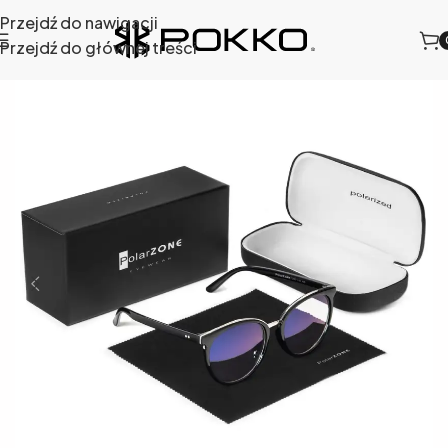
Przejdź do nawigacji
Przejdź do głównej treści
Strona główna
/
Sklep
/
Okulary do komputera
/
727K-1