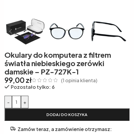
Okulary do komputera z filtrem
światła niebieskiego zerówki
damskie – PZ-727K-1
99,00
zł
(
1
opinia klienta)
Pozostało tylko: 6
Alternative:
-
+
DODAJ DO KOSZYKA
Zamów teraz, a zamówienie otrzymasz: