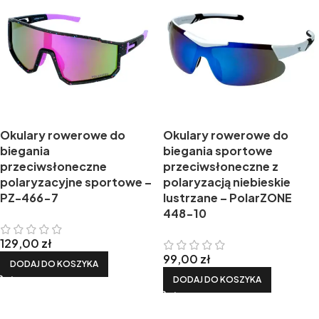
Okulary rowerowe do
Okulary rowerowe do
biegania
biegania sportowe
przeciwsłoneczne
przeciwsłoneczne z
polaryzacyjne sportowe –
polaryzacją niebieskie
PZ-466-7
lustrzane – PolarZONE
448-10
129,00
zł
99,00
zł
DODAJ DO KOSZYKA
DODAJ DO KOSZYKA