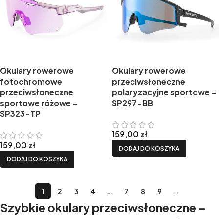
Okulary rowerowe
Okulary rowerowe
fotochromowe
przeciwsłoneczne
przeciwsłoneczne
polaryzacyjne sportowe –
sportowe różowe –
SP297-BB
SP323-TP
159,00
zł
159,00
zł
DODAJ DO KOSZYKA
DODAJ DO KOSZYKA
1
2
3
4
…
7
8
9
→
Szybkie okulary przeciwsłoneczne –