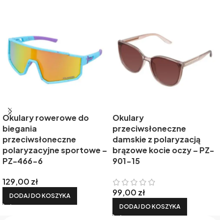
Okulary rowerowe do
Okulary
biegania
przeciwsłoneczne
przeciwsłoneczne
damskie z polaryzacją
polaryzacyjne sportowe –
brązowe kocie oczy – PZ-
PZ-466-6
901-15
129,00
zł
99,00
zł
DODAJ DO KOSZYKA
DODAJ DO KOSZYKA