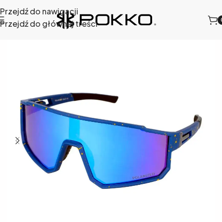
Przejdź do nawigacji
Przejdź do głównej treści
Strona główna
/
Sklep
/
Okulary sportowe
/
466-10