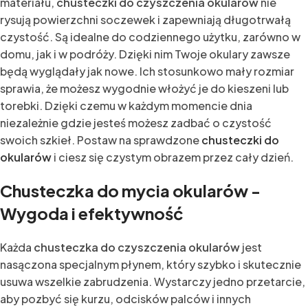
materiału,
chusteczki do czyszczenia okularów
nie
rysują powierzchni soczewek i zapewniają długotrwałą
czystość. Są idealne do codziennego użytku, zarówno w
domu, jak i w podróży. Dzięki nim Twoje okulary zawsze
będą wyglądały jak nowe. Ich stosunkowo mały rozmiar
sprawia, że możesz wygodnie włożyć je do kieszeni lub
torebki. Dzięki czemu w każdym momencie dnia
niezależnie gdzie jesteś możesz zadbać o czystość
swoich szkieł. Postaw na sprawdzone
chusteczki do
okularów
i ciesz się czystym obrazem przez cały dzień.
Chusteczka do mycia okularów -
Wygoda i efektywność
Każda
chusteczka do czyszczenia okularów
jest
nasączona specjalnym płynem, który szybko i skutecznie
usuwa wszelkie zabrudzenia. Wystarczy jedno przetarcie,
aby pozbyć się kurzu, odcisków palców i innych