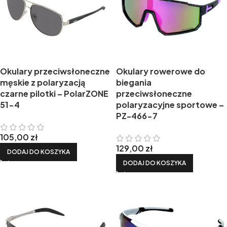
Okulary przeciwsłoneczne
Okulary rowerowe do
męskie z polaryzacją
biegania
czarne pilotki – PolarZONE
przeciwsłoneczne
51-4
polaryzacyjne sportowe –
PZ-466-7
105,00
zł
129,00
zł
DODAJ DO KOSZYKA
DODAJ DO KOSZYKA