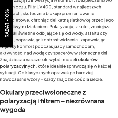
polaryzacją
to inwestycja w komfort i bezpieczeństwo
Twoich oczu. Filtr UV400, standard w najlepszych
RABAT -10%
modelach, skutecznie blokuje promieniowanie
ultrafioletowe, chroniąc delikatną siatkówkę przed jego
szkodliwym działaniem. Polaryzacja, z kolei, zmniejsza
odblaski świetlne odbijające się od wody, asfaltu czy
śniegu, poprawiając kontrast widzenia i zapewniając
większy komfort podczas jazdy samochodem,
aktywności nad wodą czy spacerów w słoneczne dni.
Znajdziesz u nas szeroki wybór modeli
okularów
polaryzacyjnych
, które idealnie sprawdzą się w każdej
sytuacji. Od klasycznych oprawek po bardziej
nowoczesne wzory – każdy znajdzie coś dla siebie.
Okulary przeciwsłoneczne z
polaryzacją i filtrem – niezrównana
wygoda