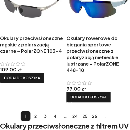
Okulary przeciwsłoneczne
Okulary rowerowe do
męskie z polaryzacją
biegania sportowe
czarne – PolarZONE 103-4
przeciwsłoneczne z
polaryzacją niebieskie
lustrzane – PolarZONE
109,00
zł
448-10
DODAJ DO KOSZYKA
99,00
zł
DODAJ DO KOSZYKA
1
2
3
4
…
24
25
26
→
Okulary przeciwsłoneczne z filtrem UV