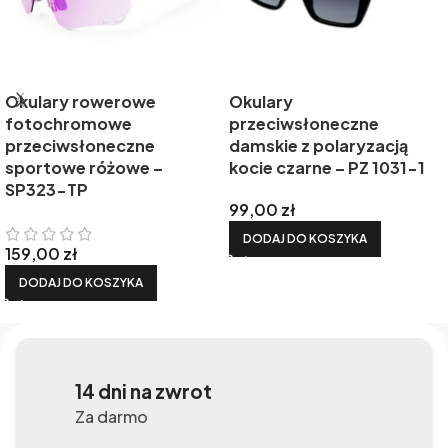
Okulary rowerowe
Okulary
fotochromowe
przeciwsłoneczne
przeciwsłoneczne
damskie z polaryzacją
sportowe różowe –
kocie czarne – PZ 1031-1
SP323-TP
99,00
zł
DODAJ DO KOSZYKA
159,00
zł
DODAJ DO KOSZYKA
14 dni na zwrot
Za darmo