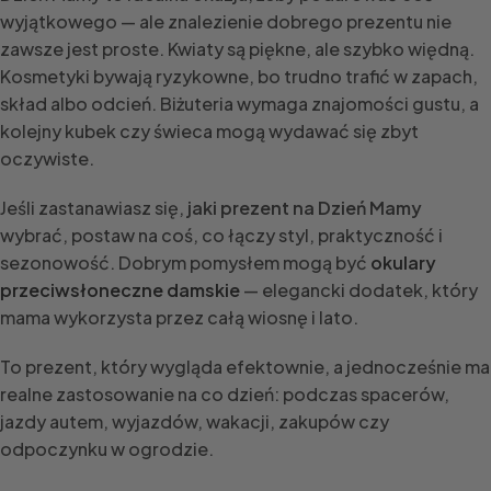
wyjątkowego — ale znalezienie dobrego prezentu nie
zawsze jest proste. Kwiaty są piękne, ale szybko więdną.
Kosmetyki bywają ryzykowne, bo trudno trafić w zapach,
skład albo odcień. Biżuteria wymaga znajomości gustu, a
kolejny kubek czy świeca mogą wydawać się zbyt
oczywiste.
Jeśli zastanawiasz się,
jaki prezent na Dzień Mamy
wybrać, postaw na coś, co łączy styl, praktyczność i
sezonowość. Dobrym pomysłem mogą być
okulary
przeciwsłoneczne damskie
— elegancki dodatek, który
mama wykorzysta przez całą wiosnę i lato.
To prezent, który wygląda efektownie, a jednocześnie ma
realne zastosowanie na co dzień: podczas spacerów,
jazdy autem, wyjazdów, wakacji, zakupów czy
odpoczynku w ogrodzie.