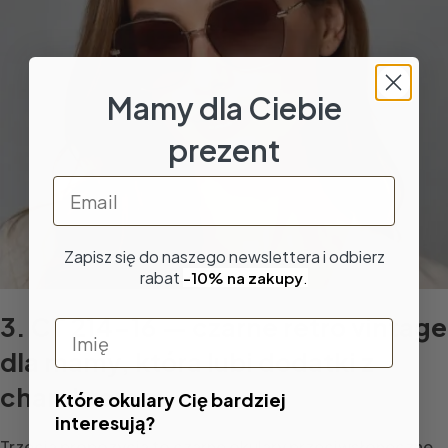
Mamy dla Ciebie
prezent
Email
Zapisz się do naszego newslettera i odbierz
rabat
-10% na zakupy
.
3. CT 214-16 — czarne retro vintage
Imię
dla mamy, która lubi dodatki z
charakterem
Które okulary Cię bardziej
interesują?
Trzecia propozycja to czarne okulary przeciwsłoneczne