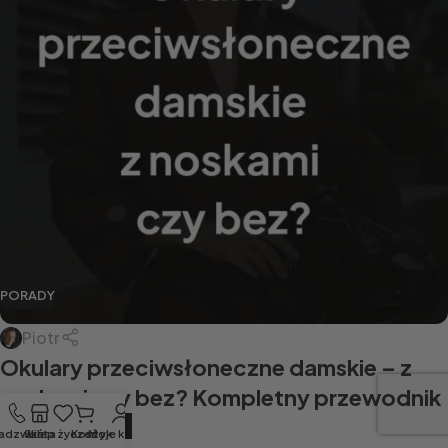
PORADY
Piotr
Okulary przeciwsłoneczne damskie – z
noskami czy bez? Kompletny przewodnik
CZYTAJ DALEJ
adzwoń
Sklep
Lista życzeń
Koszyk
Moje konto