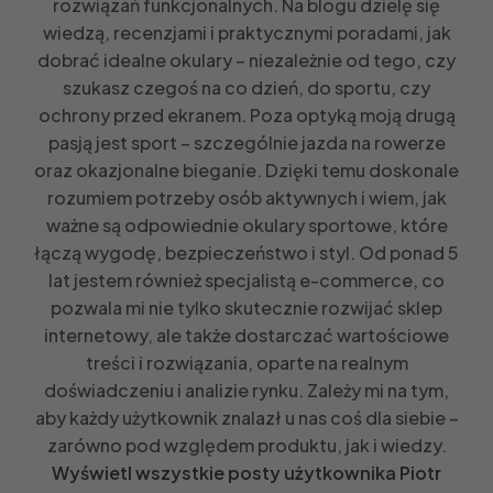
rozwiązań funkcjonalnych. Na blogu dzielę się
wiedzą, recenzjami i praktycznymi poradami, jak
dobrać idealne okulary – niezależnie od tego, czy
szukasz czegoś na co dzień, do sportu, czy
ochrony przed ekranem. Poza optyką moją drugą
pasją jest sport – szczególnie jazda na rowerze
oraz okazjonalne bieganie. Dzięki temu doskonale
rozumiem potrzeby osób aktywnych i wiem, jak
ważne są odpowiednie okulary sportowe, które
łączą wygodę, bezpieczeństwo i styl. Od ponad 5
lat jestem również specjalistą e-commerce, co
pozwala mi nie tylko skutecznie rozwijać sklep
internetowy, ale także dostarczać wartościowe
treści i rozwiązania, oparte na realnym
doświadczeniu i analizie rynku. Zależy mi na tym,
aby każdy użytkownik znalazł u nas coś dla siebie –
zarówno pod względem produktu, jak i wiedzy.
Wyświetl wszystkie posty użytkownika Piotr