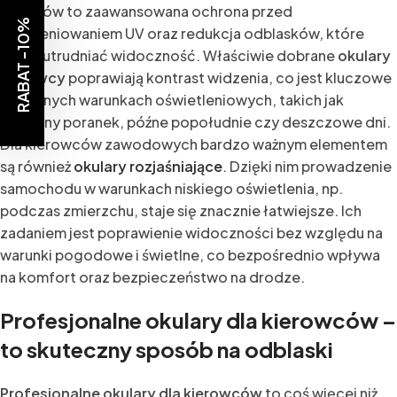
okularów to zaawansowana ochrona przed
RABAT -10%
promieniowaniem UV oraz redukcja odblasków, które
mogą utrudniać widoczność. Właściwie dobrane
okulary
kierowcy
poprawiają kontrast widzenia, co jest kluczowe
w trudnych warunkach oświetleniowych, takich jak
wczesny poranek, późne popołudnie czy deszczowe dni.
Dla kierowców zawodowych bardzo ważnym elementem
są również
okulary rozjaśniające
. Dzięki nim prowadzenie
samochodu w warunkach niskiego oświetlenia, np.
podczas zmierzchu, staje się znacznie łatwiejsze. Ich
zadaniem jest poprawienie widoczności bez względu na
warunki pogodowe i świetlne, co bezpośrednio wpływa
na komfort oraz bezpieczeństwo na drodze.
Profesjonalne okulary dla kierowców –
to skuteczny sposób na odblaski
Profesjonalne okulary dla kierowców
to coś więcej niż