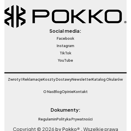
Social media:
Facebook
Instagram
TikTok
YouTube
Zwroty I Reklamacje
Koszty Dostawy
Newsletter
Katalog Okularów
O Nas
Blog
Opinie
Kontakt
Dokumenty:
Regulamin
Polityka Prywatności
Copyright © 2026
by Pokko® .
Wszelkie prawa