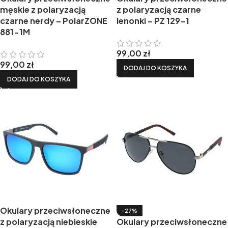
męskie z polaryzacją
z polaryzacją czarne
czarne nerdy – PolarZONE
lenonki – PZ 129-1
881-1M
99,00
zł
99,00
zł
DODAJ DO KOSZYKA
DODAJ DO KOSZYKA
Okulary przeciwsłoneczne
-27%
z polaryzacją niebieskie
Okulary przeciwsłoneczne