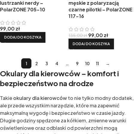
lustrzanki nerdy –
męskie z polaryzacją
PolarZONE 705-10
czarne pilotki – PolarZONE
117-16
99,00
zł
99,00
zł
135,00
zł
DODAJ DO KOSZYKA
DODAJ DO KOSZYKA
1
2
3
4
…
9
10
11
→
Okulary dla kierowców – komfort i
bezpieczeństwo na drodze
Takie
okulary dla kierowców
to nie tylko modny dodatek,
ale przede wszystkim narzędzie, które ma zapewnić
maksymalną wygodę i bezpieczeństwo w czasie jazdy.
Długie godziny spędzone za kółkiem, zmienne warunki
oświetleniowe oraz odblaski od powierzchni mogą