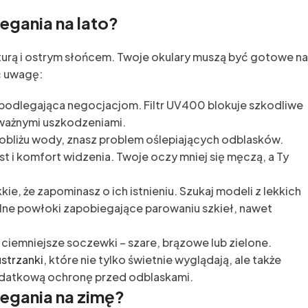
egania na lato?
turą i ostrym słońcem. Twoje okulary muszą być gotowe na
ć uwagę:
epodlegająca negocjacjom. Filtr UV400 blokuje szkodliwe
oważnymi uszkodzeniami.
 pobliżu wody, znasz problem oślepiających odblasków.
st i komfort widzenia. Twoje oczy mniej się męczą, a Ty
kie, że zapominasz o ich istnieniu. Szukaj modeli z lekkich
alne powłoki zapobiegające parowaniu szkieł, nawet
 ciemniejsze soczewki – szare, brązowe lub zielone.
strzanki
, które nie tylko świetnie wyglądają, ale także
odatkową ochronę przed odblaskami.
iegania na zimę?