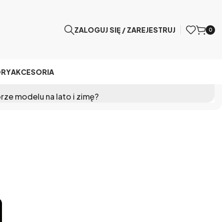
ZALOGUJ SIĘ / ZAREJESTRUJ
0
ÓRY
AKCESORIA
rze modelu na lato i zimę?