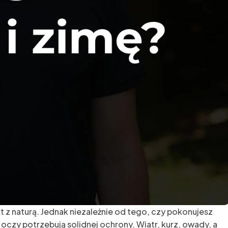
t z naturą. Jednak niezależnie od tego, czy pokonujesz
oczy potrzebują solidnej ochrony. Wiatr, kurz, owady, a