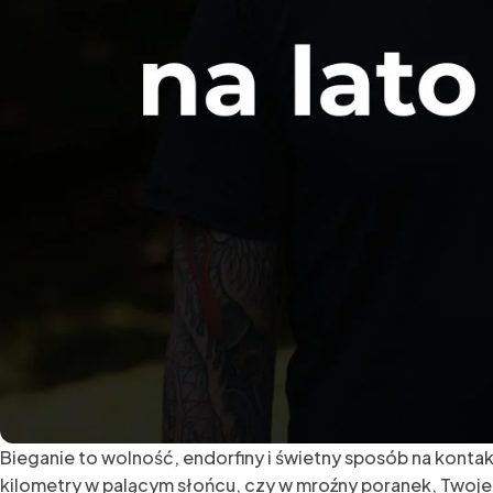
Bieganie to wolność, endorfiny i świetny sposób na kontak
kilometry w palącym słońcu, czy w mroźny poranek, Twoje 