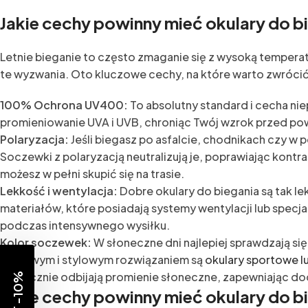
Jakie cechy powinny mieć okulary do bi
Letnie bieganie to często zmaganie się z wysoką tempera
te wyzwania. Oto kluczowe cechy, na które warto zwróci
100% Ochrona UV400:
To absolutny standard i cecha ni
promieniowanie UVA i UVB, chroniąc Twój wzrok przed p
Polaryzacja:
Jeśli biegasz po asfalcie, chodnikach czy w
Soczewki z polaryzacją neutralizują je, poprawiając kontra
możesz w pełni skupić się na trasie.
Lekkość i wentylacja:
Dobre okulary do biegania są tak lek
materiałów, które posiadają systemy wentylacji lub specj
podczas intensywnego wysiłku.
Kolor soczewek:
W słoneczne dni najlepiej sprawdzają się
Ciekawym i stylowym rozwiązaniem są
okulary sportowe lu
skutecznie odbijają promienie słoneczne, zapewniając d
Jakie cechy powinny mieć okulary do b