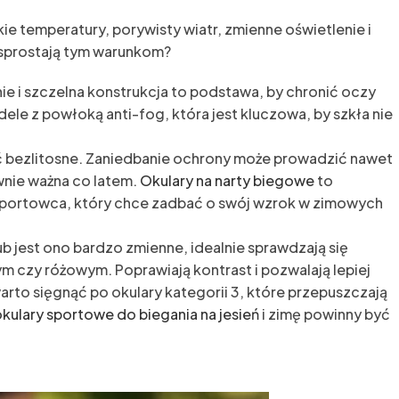
ie temperatury, porywisty wiatr, zmienne oświetlenie i
y sprostają tym warunkom?
 i szczelna konstrukcja to podstawa, by chronić oczy
le z powłoką anti-fog, która jest kluczowa, by szkła nie
ć bezlitosne. Zaniedbanie ochrony może prowadzić nawet
ównie ważna co latem.
Okulary na narty biegowe
to
ortowca, który chce zadbać o swój wzrok w zimowych
lub jest ono bardzo zmienne, idealnie sprawdzają się
 czy różowym. Poprawiają kontrast i pozwalają lepiej
rto sięgnąć po okulary kategorii 3, które przepuszczają
kulary sportowe do biegania na jesień
i zimę powinny być