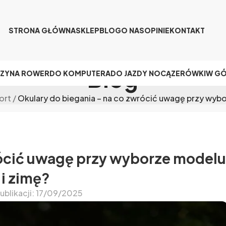
STRONA GŁÓWNA
SKLEP
BLOG
O NAS
OPINIE
KONTAKT
Blog
CZY
NA ROWER
DO KOMPUTERA
DO JAZDY NOCĄ
ZERÓWKI
W G
ort
/
Okulary do biegania – na co zwrócić uwagę przy wybo
rócić uwagę przy wyborze modelu
 i zimę?
ublikacji: 17/09/2025