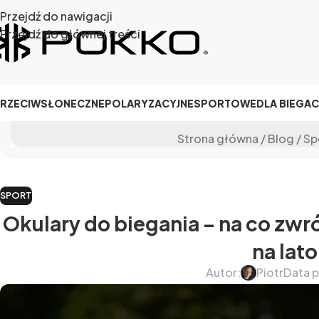
Przejdź do nawigacji
Przejdź do głównej treści
RZECIWSŁONECZNE
POLARYZACYJNE
SPORTOWE
DLA BIEGA
Strona główna
/
Blog
/
Sp
SPORT
Okulary do biegania – na co zw
na lato
Autor:
Piotr
Data p