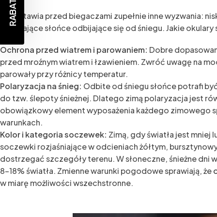
RABAT -10%
Zima stawia przed biegaczami zupełnie inne wyzwania: nisk
oślepiające słońce odbijające się od śniegu. Jakie okular
Ochrona przed wiatrem i parowaniem:
Dobre dopasowanie
przed mroźnym wiatrem i łzawieniem. Zwróć uwagę na mode
parowały przy różnicy temperatur.
Polaryzacja na śnieg:
Odbite od śniegu słońce potrafi by
do tzw. ślepoty śnieżnej. Dlatego zimą polaryzacja jest r
obowiązkowy element wyposażenia każdego zimowego sp
warunkach.
Kolor i kategoria soczewek:
Zimą, gdy światła jest mniej 
soczewki rozjaśniające w odcieniach żółtym, bursztynowym
dostrzegać szczegóły terenu. W słoneczne, śnieżne dni wa
8-18% światła. Zmienne warunki pogodowe sprawiają, że
o
w miarę możliwości wszechstronne.