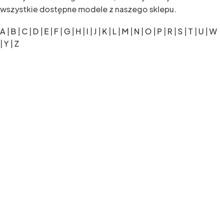
wszystkie dostępne modele z naszego sklepu.
A
|
B
|
C
|
D
|
E
|
F
|
G
|
H
|
I
|
J
|
K
|
L
|
M
|
N
|
O
|
P
|
R
|
S
|
T
|
U
|
W
|
Y
|
Z