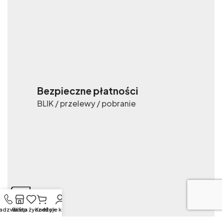
Bezpieczne płatności
BLIK / przelewy / pobranie
adzwoń
Sklep
Lista życzeń
Koszyk
Moje konto