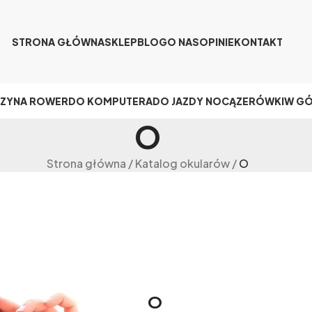
STRONA GŁÓWNA
SKLEP
BLOG
O NAS
OPINIE
KONTAKT
CZY
NA ROWER
DO KOMPUTERA
DO JAZDY NOCĄ
ZERÓWKI
W G
O
Strona główna
/
Katalog okularów
/
O
O