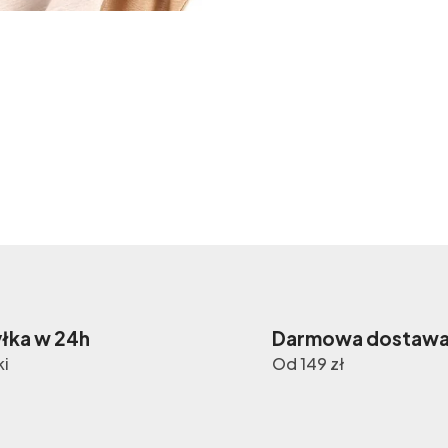
łka w 24h
Darmowa dostaw
ki
Od 149 zł