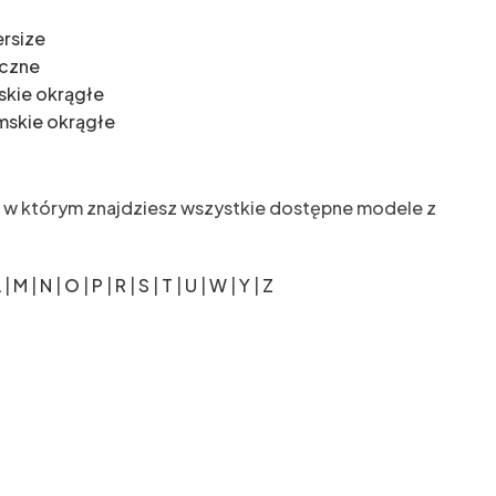
rsize
eczne
skie okrągłe
mskie okrągłe
, w którym znajdziesz wszystkie dostępne modele z
L
|
M
|
N
|
O
|
P
|
R
|
S
|
T
|
U
|
W
|
Y
|
Z