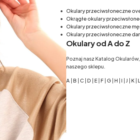
Okulary przeciwsłoneczne ove
Okrągłe okulary przeciwsłon
Okulary przeciwsłoneczne mę
Okulary przeciwsłoneczne da
Okulary od A do Z
Poznaj nasz Katalog Okularów
naszego sklepu.
A
|
B
|
C
|
D
|
E
|
F
|
G
|
H
|
I
|
J
|
K
|