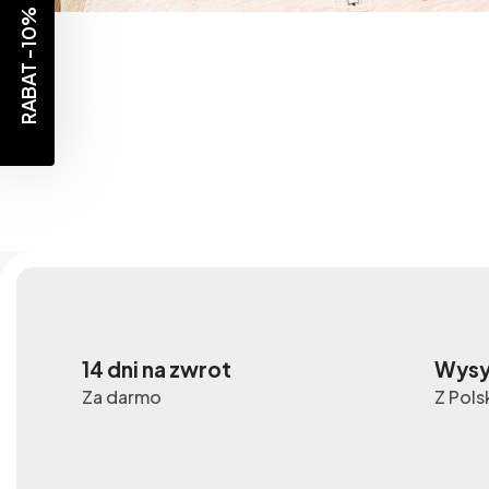
RABAT -10%
14 dni na zwrot
Wysy
Za darmo
Z Pols