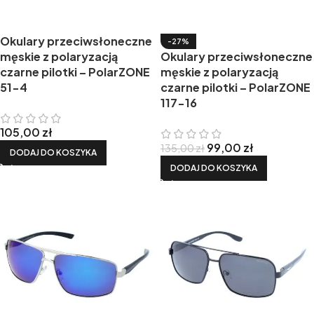
Okulary przeciwsłoneczne
-27%
męskie z polaryzacją
Okulary przeciwsłoneczne
czarne pilotki – PolarZONE
męskie z polaryzacją
51-4
czarne pilotki – PolarZONE
117-16
105,00
zł
99,00
zł
135,00
zł
DODAJ DO KOSZYKA
DODAJ DO KOSZYKA