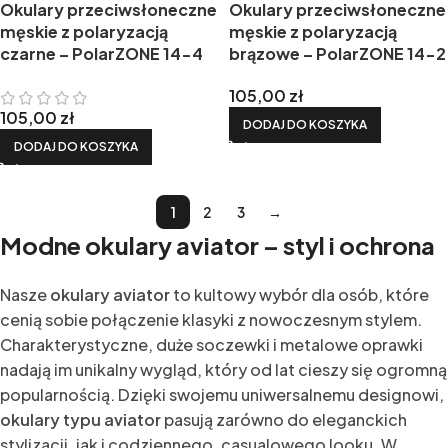
Okulary przeciwsłoneczne
Okulary przeciwsłoneczne
męskie z polaryzacją
męskie z polaryzacją
czarne – PolarZONE 14-4
brązowe – PolarZONE 14-2
105,00
zł
105,00
zł
DODAJ DO KOSZYKA
DODAJ DO KOSZYKA
1
2
3
→
Modne okulary aviator – styl i ochrona
Nasze
okulary aviator
to kultowy wybór dla osób, które
cenią sobie połączenie klasyki z nowoczesnym stylem.
Charakterystyczne, duże soczewki i metalowe oprawki
nadają im unikalny wygląd, który od lat cieszy się ogromną
popularnością. Dzięki swojemu uniwersalnemu designowi,
okulary typu aviator
pasują zarówno do eleganckich
stylizacji, jak i codziennego, casualowego looku. W