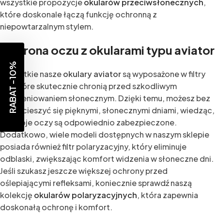
wszystkie propozycje
okularów przeciwsłonecznych
,
które doskonale łączą funkcję ochronną z
niepowtarzalnym stylem.
Ochrona oczu z okularami typu aviator
RABAT -10%
Wszystkie nasze
okulary aviator
są wyposażone w filtry
UV, które skutecznie chronią przed szkodliwym
promieniowaniem słonecznym. Dzięki temu, możesz bez
obaw cieszyć się pięknymi, słonecznymi dniami, wiedząc,
że Twoje oczy są odpowiednio zabezpieczone.
Dodatkowo, wiele modeli dostępnych w naszym sklepie
posiada również filtr polaryzacyjny, który eliminuje
odblaski, zwiększając komfort widzenia w słoneczne dni.
Jeśli szukasz jeszcze większej ochrony przed
oślepiającymi refleksami, koniecznie sprawdź naszą
kolekcję
okularów polaryzacyjnych
, która zapewnia
doskonałą ochronę i komfort.