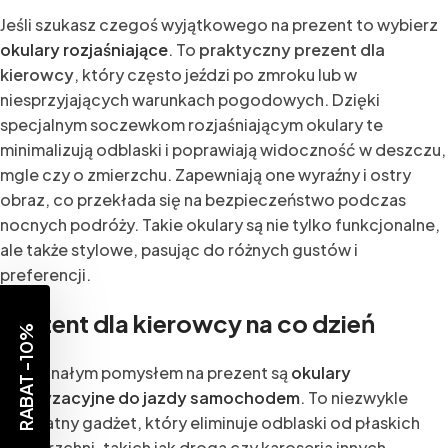
Jeśli szukasz czegoś wyjątkowego na prezent to wybierz
okulary rozjaśniające
. To
praktyczny prezent dla
kierowcy
, który często jeździ po zmroku lub w
niesprzyjających warunkach pogodowych. Dzięki
specjalnym soczewkom rozjaśniającym okulary te
minimalizują odblaski i poprawiają widoczność w deszczu,
mgle czy o zmierzchu. Zapewniają one wyraźny i ostry
obraz, co przekłada się na bezpieczeństwo podczas
nocnych podróży. Takie okulary są nie tylko funkcjonalne,
ale także stylowe, pasując do różnych gustów i
preferencji.
Prezent dla kierowcy na co dzień
RABAT -10%
Doskonałym pomysłem na prezent są
okulary
polaryzacyjne do jazdy samochodem
. To niezwykle
przydatny gadżet, który eliminuje odblaski od płaskich
powierzchni, takich jak droga czy karoseria innych