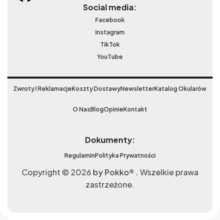
Social media:
Facebook
Instagram
TikTok
YouTube
Zwroty I Reklamacje
Koszty Dostawy
Newsletter
Katalog Okularów
O Nas
Blog
Opinie
Kontakt
Dokumenty:
Regulamin
Polityka Prywatności
Copyright © 2026
by Pokko® .
Wszelkie prawa
zastrzeżone.