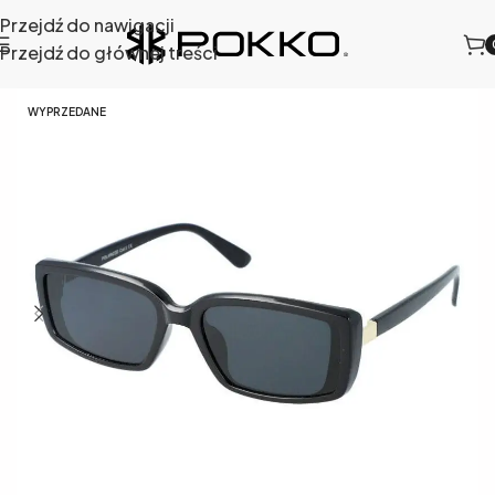
Przejdź do nawigacji
Przejdź do głównej treści
iwsłoneczne
/
Okulary przeciwsłoneczne damskie
/
915-1
WYPRZEDANE