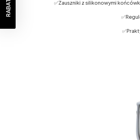
RABAT -10%
✅Zauszniki z silikonowymi końcówk
✅Regul
✅Prakty