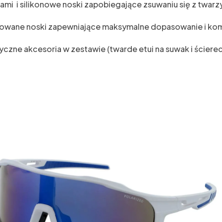
ami i silikonowe noski zapobiegające zsuwaniu się z twa
owane noski zapewniające maksymalne dopasowanie i ko
czne akcesoria w zestawie (twarde etui na suwak i ściere