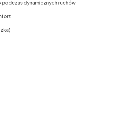
rzy podczas dynamicznych ruchów
mfort
czka)