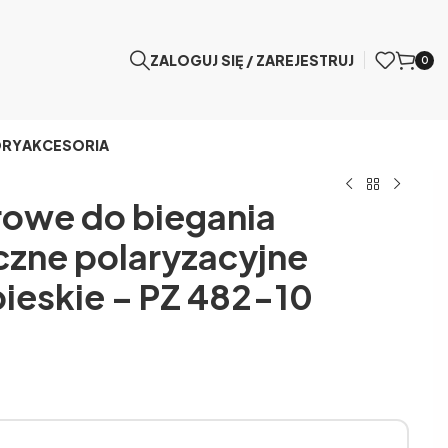
ZALOGUJ SIĘ / ZAREJESTRUJ
0
ÓRY
AKCESORIA
rowe do biegania
zne polaryzacyjne
ieskie – PZ 482-10