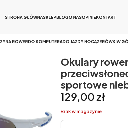
STRONA GŁÓWNA
SKLEP
BLOG
O NAS
OPINIE
KONTAKT
CZY
NA ROWER
DO KOMPUTERA
DO JAZDY NOCĄ
ZERÓWKI
W G
Okulary rowe
przeciwsłonec
sportowe nieb
129,00
zł
Brak w magazynie