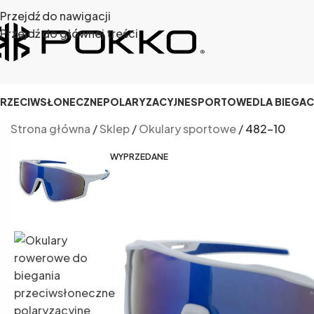
Przejdź do nawigacji
Przejdź do głównej treści
RZECIWSŁONECZNE
POLARYZACYJNE
SPORTOWE
DLA BIEGA
Strona główna
/
Sklep
/
Okulary sportowe
/
482-10
WYPRZEDANE