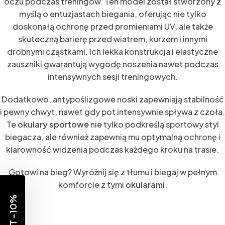
oczu podczas treningów. Ten model został stworzony z
myślą o entuzjastach biegania, oferując nie tylko
doskonałą ochronę przed promieniami UV, ale także
skuteczną barierę przed wiatrem, kurzem i innymi
drobnymi cząstkami. Ich lekka konstrukcja i elastyczne
zauszniki gwarantują wygodę noszenia nawet podczas
intensywnych sesji treningowych.
Dodatkowo, antypoślizgowe noski zapewniają stabilność
i pewny chwyt, nawet gdy pot intensywnie spływa z czoła.
Te
okulary sportowe
nie tylko podkreślą sportowy styl
biegacza, ale również zapewnią mu optymalną ochronę i
klarowność widzenia podczas każdego kroku na trasie.
Gotowi na bieg? Wyróżnij się z tłumu i biegaj w pełnym
komforcie z tymi
okularami
.
RABAT -10%