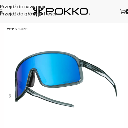
Przejdź do nawigacji
Przejdź do głównej treści
Strona główna
/
Sklep
/
Okulary sportowe
/
SP350-DGB
WYPRZEDANE