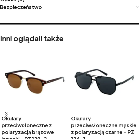
Bezpieczeństwo
Inni oglądali także
Okulary
Okulary
przeciwsłoneczne z
przeciwsłoneczne męskie
polaryzacją brązowe
z polaryzacją czarne – PZ
lenonki – PZ 129-2
124-1