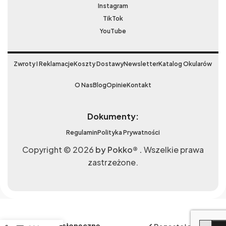
Instagram
TikTok
YouTube
Zwroty I Reklamacje
Koszty Dostawy
Newsletter
Katalog Okularów
O Nas
Blog
Opinie
Kontakt
Dokumenty:
Regulamin
Polityka Prywatności
Copyright © 2026
by Pokko® .
Wszelkie prawa
zastrzeżone.
Okulary rowerowe
do biegania
przeciwsłoneczne