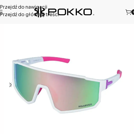
Przejdź do nawigacji
Przejdź do głównej treści
Strona główna
/
Sklep
/
Okulary sportowe
/
468-6