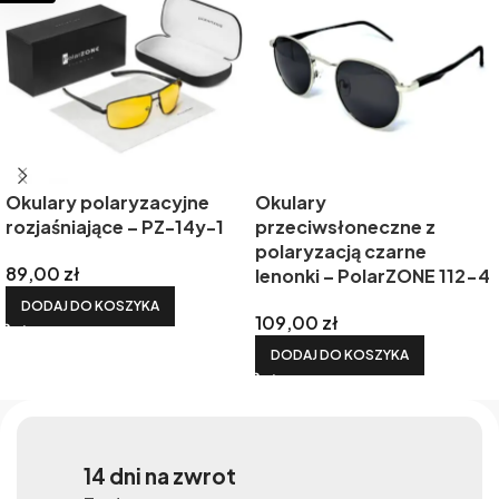
Okulary polaryzacyjne
Okulary
rozjaśniające – PZ-14y-1
przeciwsłoneczne z
polaryzacją czarne
89,00
zł
lenonki – PolarZONE 112-4
DODAJ DO KOSZYKA
109,00
zł
DODAJ DO KOSZYKA
14 dni na zwrot