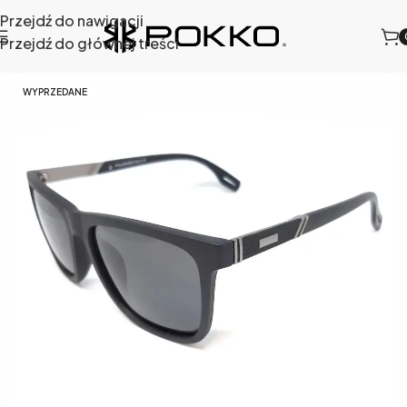
Przejdź do nawigacji
Przejdź do głównej treści
ciwsłoneczne
/
Okulary przeciwsłoneczne męskie
/
308-1
WYPRZEDANE