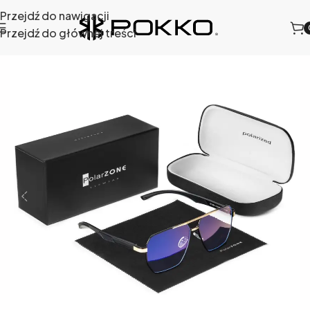
Przejdź do nawigacji
Przejdź do głównej treści
Strona główna
/
Sklep
/
Okulary do komputera
/
120K-16