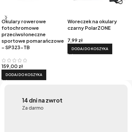
Okulary rowerowe
Woreczek na okulary
fotochromowe
czarny PolarZONE
przeciwsłoneczne
7,99
zł
sportowe pomarańczowe
– SP323-TB
DODAJ DO KOSZYKA
159,00
zł
DODAJ DO KOSZYKA
14 dni na zwrot
Za darmo