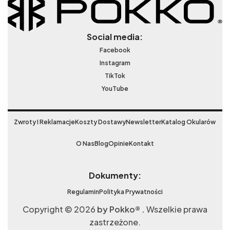
Social media:
Facebook
Instagram
TikTok
YouTube
Zwroty I Reklamacje
Koszty Dostawy
Newsletter
Katalog Okularów
O Nas
Blog
Opinie
Kontakt
Dokumenty:
Regulamin
Polityka Prywatności
Copyright © 2026
by Pokko® .
Wszelkie prawa
zastrzeżone.