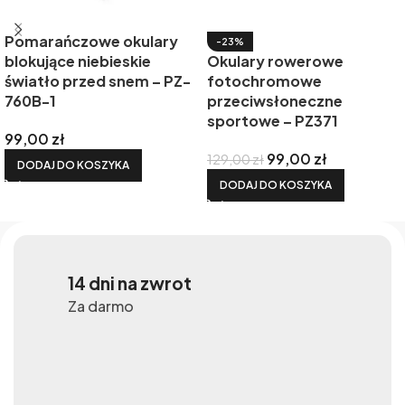
Pomarańczowe okulary
-23%
blokujące niebieskie
Okulary rowerowe
światło przed snem – PZ-
fotochromowe
760B-1
przeciwsłoneczne
sportowe – PZ371
99,00
zł
99,00
zł
129,00
zł
DODAJ DO KOSZYKA
DODAJ DO KOSZYKA
14 dni na zwrot
Za darmo