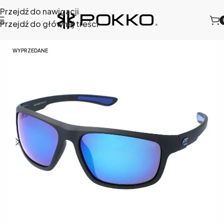
Przejdź do nawigacji
Przejdź do głównej treści
wsłoneczne
/
Okulary przeciwsłoneczne męskie
/
452-10
WYPRZEDANE