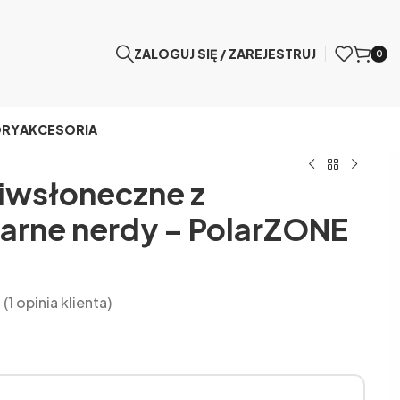
ZALOGUJ SIĘ / ZAREJESTRUJ
0
ÓRY
AKCESORIA
iwsłoneczne z
zarne nerdy – PolarZONE
(
1
opinia klienta)