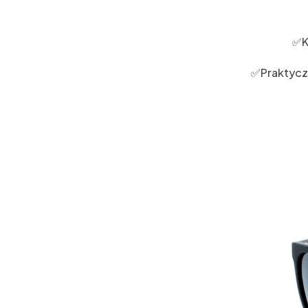
✅K
✅Praktyczn