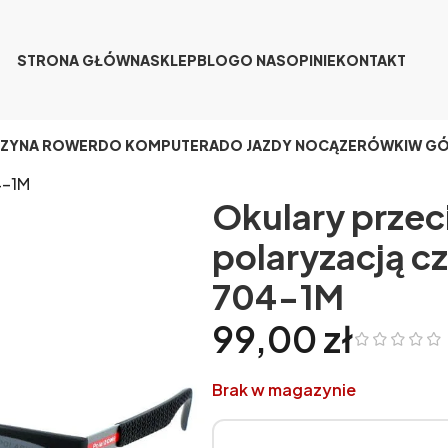
STRONA GŁÓWNA
SKLEP
BLOG
O NAS
OPINIE
KONTAKT
CZY
NA ROWER
DO KOMPUTERA
DO JAZDY NOCĄ
ZERÓWKI
W G
-1M
Okulary przec
polaryzacją c
704-1M
99,00
zł
Brak w magazynie