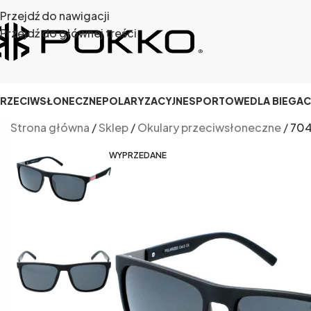
Przejdź do nawigacji
Przejdź do głównej treści
RZECIWSŁONECZNE
POLARYZACYJNE
SPORTOWE
DLA BIEGA
Strona główna
/
Sklep
/
Okulary przeciwsłoneczne
/
704
WYPRZEDANE