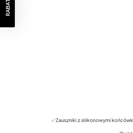
RABAT -10%
✅Zauszniki z silikonowymi końcówk