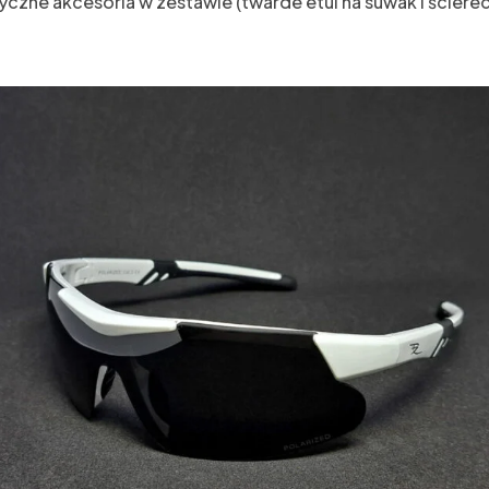
czne akcesoria w zestawie (twarde etui na suwak i ściere