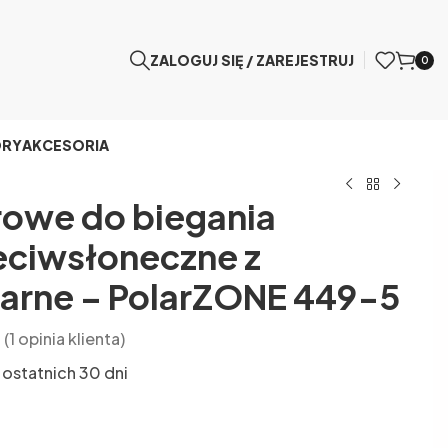
ZALOGUJ SIĘ / ZAREJESTRUJ
0
ÓRY
AKCESORIA
rowe do biegania
eciwsłoneczne z
zarne – PolarZONE 449-5
(
1
opinia klienta)
 ostatnich 30 dni