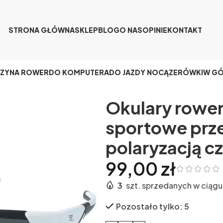
STRONA GŁÓWNA
SKLEP
BLOG
O NAS
OPINIE
KONTAKT
CZY
NA ROWER
DO KOMPUTERA
DO JAZDY NOCĄ
ZERÓWKI
W G
Okulary rowe
sportowe prz
polaryzacją c
99,00
zł
3
szt. sprzedanych w ciągu
Pozostało tylko: 5