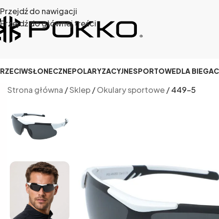
Przejdź do nawigacji
Przejdź do głównej treści
RZECIWSŁONECZNE
POLARYZACYJNE
SPORTOWE
DLA BIEGA
Strona główna
/
Sklep
/
Okulary sportowe
/
449-5