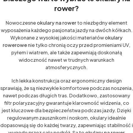
rower?
Nowoczesne
okulary na rower
to niezbędny element
wyposażenia każdego pasjonata jazdy na dwóch kółkach.
Wykonane z wysokiej jakości materiałów
okulary
rowerowe
nie tylko chronią oczy przed promieniami UV,
pyłem i wiatrem, ale także zapewniają doskonałą
widoczność nawet w trudnych warunkach
atmosferycznych.
Ich lekka konstrukcja oraz ergonomiczny design
sprawiają, że są niezwykle komfortowe podczas noszenia,
nawet podczas długich tras. Dodatkowo, zastosowany
filtr polaryzacyjny gwarantuje klarowność widzenia, co
jest kluczowe dla bezpieczeństwa podczas jazdy. Dzięki
regulowanym zausznikom i noskom, okulary idealnie
dopasowują się do każdej twarzy, zapewniając stabilność i
wygodę przez całą podróż. Są to
okulary na rower