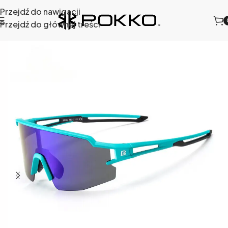
Przejdź do nawigacji
Przejdź do głównej treści
Strona główna
/
Sklep
/
Okulary sportowe
/
10176