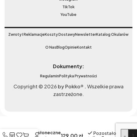
TikTok
YouTube
Zwroty I Reklamacje
Koszty Dostawy
Newsletter
Katalog Okularów
O Nas
Blog
Opinie
Kontakt
Dokumenty:
Regulamin
Polityka Prywatności
Copyright © 2026
by Pokko® .
Wszelkie prawa
zastrzeżone.
Okulary rowerowe
przeciwsłoneczne
Alterna
Pozostało
129,00
zł
-