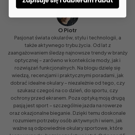
Zapisuje się i odbieram rabat
O Piotr
Pasjonat świata okularów, stylu i technologii, a
także aktywnego trybu życia. Od lat z
zaangażowaniem śledzę najnowsze trendy w branży
optycznej – zarówno w kontekście mody, jak i
rozwiązań funkcjonalnych. Na blogu dzielę się
wiedzą, recenzjami i praktycznymi poradami, jak
dobrać idealne okulary – niezależnie od tego, czy
szukasz czegoś na co dzień, do sportu, czy
ochrony przed ekranem. Poza optyką moją drugą
pasją jest sport – szczególnie jazda na rowerze
oraz okazjonalne bieganie. Dzięki temu doskonale
rozumiem potrzeby osób aktywnych i wiem, jak
ważne są odpowiednie okulary sportowe, które