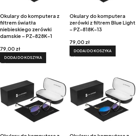
Okulary do komputera z
Okulary do komputera
filtrem światła
zerówki z filtrem Blue Light
niebieskiego zerówki
– PZ-818K-13
damskie – PZ-828K-1
79,00
zł
79,00
zł
DODAJ DO KOSZYKA
DODAJ DO KOSZYKA
Okulary do komputera z
Okulary do komputera z