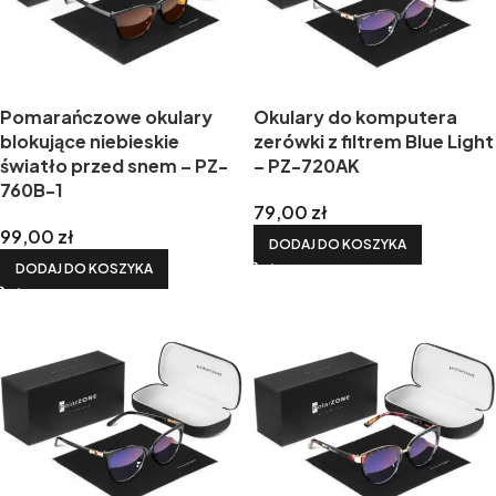
Pomarańczowe okulary
Okulary do komputera
blokujące niebieskie
zerówki z filtrem Blue Light
światło przed snem – PZ-
– PZ-720AK
760B-1
79,00
zł
99,00
zł
DODAJ DO KOSZYKA
DODAJ DO KOSZYKA