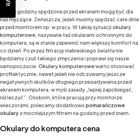
Długie godziny spędzone przed ekranem mogą być dla
nas męczące. Zwłaszcza, jeżeli musimy spędzać całe dnie
przed monitorem np. w pracy. W takiej sytuacji
okulary
komputerowe
, nazywane też okularami ochronnymi do
komputera, są w stanie zapewnić nam większy komfort na
co dzień. Po przez filtrację niebieskiego światła nie
będziemy czuli takiego zmęczenia i poprawi się nasze
samopoczucie.
Okulary komputerowe
warto stosować
profilaktycznie, nawet jeżeli nie odczuwamy jeszcze
negatywnych skutków długiego przesiadywania przed
ekranem komputera, w myśl zasady „lepiej zapobiegać,
niż leczyć”. Osobom, które pracują przy monitorze
wieczorami, polecamy dodatkowo
pomarańczowe
okulary
z mocniejszym filtrem na godziny przed snem.
Okulary do komputera cena