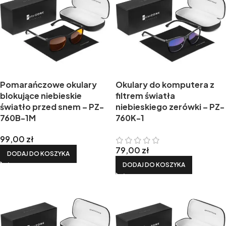
Pomarańczowe okulary
Okulary do komputera z
blokujące niebieskie
filtrem światła
światło przed snem – PZ-
niebieskiego zerówki – PZ-
760B-1M
760K-1
99,00
zł
79,00
zł
DODAJ DO KOSZYKA
DODAJ DO KOSZYKA