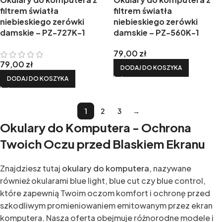
filtrem światła
filtrem światła
niebieskiego zerówki
niebieskiego zerówki
damskie – PZ-727K-1
damskie – PZ-560K-1
79,00
zł
79,00
zł
DODAJ DO KOSZYKA
DODAJ DO KOSZYKA
1
2
3
→
Okulary do Komputera - Ochrona
Twoich Oczu przed Blaskiem Ekranu
Znajdziesz tutaj
okulary do komputera
, nazywane
również okularami blue light, blue cut czy blue control,
które zapewnią Twoim oczom komfort i ochronę przed
szkodliwym promieniowaniem emitowanym przez ekran
komputera. Nasza oferta obejmuje różnorodne modele i