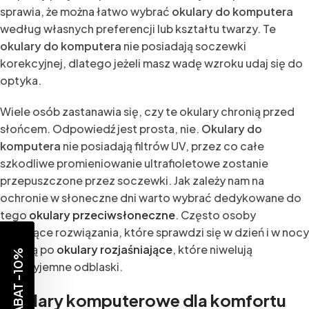
sprawia, że można łatwo wybrać
okulary do komputera
według własnych preferencji lub kształtu twarzy. Te
okulary do komputera
nie posiadają soczewki
korekcyjnej, dlatego jeżeli masz wadę wzroku udaj się do
optyka.
Wiele osób zastanawia się, czy te okulary chronią przed
słońcem. Odpowiedź jest prosta, nie.
Okulary do
komputera
nie posiadają filtrów UV, przez co całe
szkodliwe promieniowanie ultrafioletowe zostanie
przepuszczone przez soczewki. Jak zależy nam na
ochronie w słoneczne dni warto wybrać dedykowane do
tego
okulary przeciwsłoneczne
. Często osoby
szukające rozwiązania, które sprawdzi się w dzień i w nocy
sięgają po
okulary rozjaśniające
, które niwelują
RABAT -10%
nieprzyjemne odblaski.
Okulary komputerowe dla komfortu