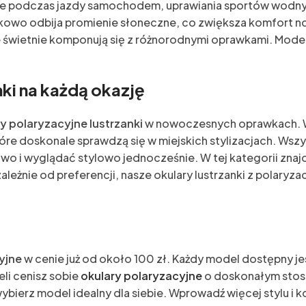
ąpione podczas jazdy samochodem, uprawiania sportów wod
atkowo odbija promienie słoneczne, co zwiększa komfort 
óre świetnie komponują się z różnorodnymi oprawkami. Mod
ki na każdą okazję
y polaryzacyjne lustrzanki
w nowoczesnych oprawkach. W
tóre doskonale sprawdzą się w miejskich stylizacjach. Ws
wo i wyglądać stylowo jednocześnie. W tej kategorii znaj
ależnie od preferencji, nasze okulary lustrzanki z polary
yjne
w cenie już od około 100 zł. Każdy model dostępny jes
eli cenisz sobie
okulary polaryzacyjne
o doskonałym stosun
wybierz model idealny dla siebie. Wprowadź więcej stylu i