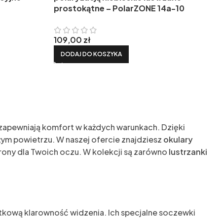
prostokątne – PolarZONE 14a-10
109,00
zł
DODAJ DO KOSZYKA
zapewniają komfort w każdych warunkach. Dzięki
żym powietrzu. W naszej ofercie znajdziesz
okulary
hrony dla Twoich oczu. W kolekcji są zarówno
lustrzanki
tkową klarowność widzenia. Ich specjalne soczewki