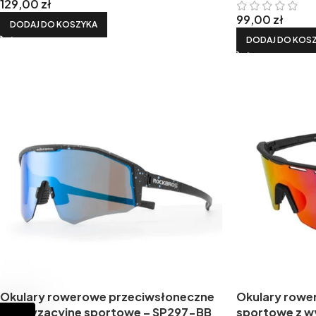
129,00
zł
99,00
zł
DODAJ DO KOSZYKA
DODAJ DO KOS
Okulary rowerowe przeciwsłoneczne
Okulary rowe
polaryzacyjne sportowe – SP297-BB
sportowe z 