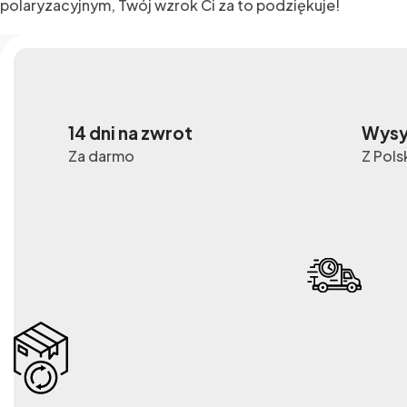
polaryzacyjnym, Twój wzrok Ci za to podziękuje!
14 dni na zwrot
Wysy
Za darmo
Z Pols