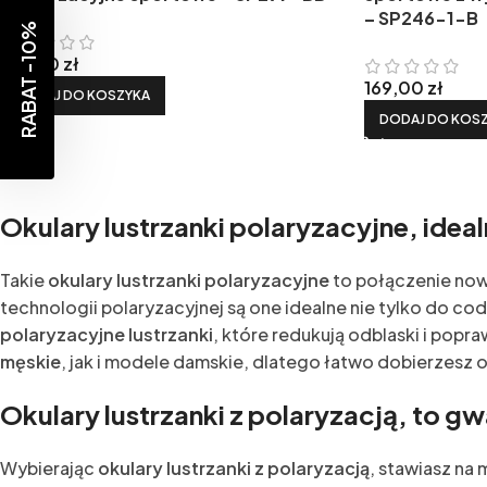
– SP246-1-B
RABAT -10%
159,00
zł
169,00
zł
DODAJ DO KOSZYKA
DODAJ DO KOS
Okulary lustrzanki polaryzacyjne, ideal
Takie
okulary lustrzanki polaryzacyjne
to połączenie now
technologii polaryzacyjnej są one idealne nie tylko do c
polaryzacyjne lustrzanki
, które redukują odblaski i popr
męskie
, jak i modele damskie, dlatego łatwo dobierzesz
Okulary lustrzanki z polaryzacją, to g
Wybierając
okulary lustrzanki z polaryzacją
, stawiasz na