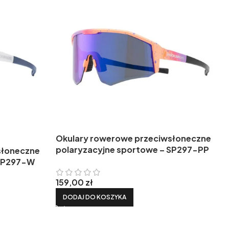
Okulary rowerowe przeciwsłoneczne
polaryzacyjne sportowe – SP297-PP
słoneczne
 SP297-W
159,00
zł
DODAJ DO KOSZYKA