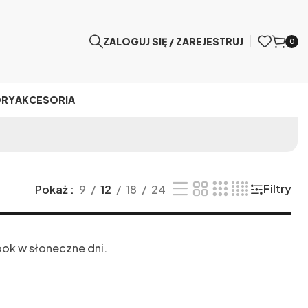
ZALOGUJ SIĘ / ZAREJESTRUJ
0
ÓRY
AKCESORIA
Filtry
Pokaż
9
12
18
24
look w słoneczne dni.