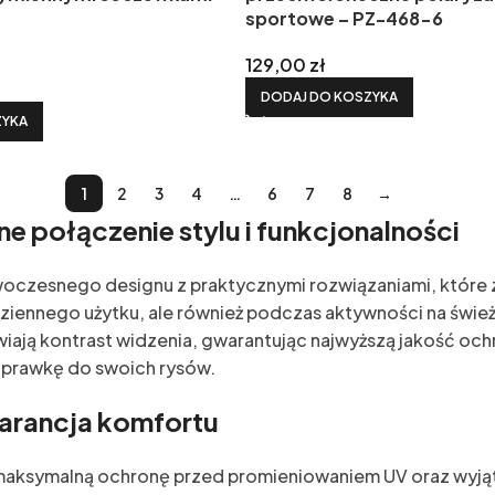
sportowe – PZ-468-6
129,00
zł
DODAJ DO KOSZYKA
ZYKA
1
2
3
4
…
6
7
8
→
ne połączenie stylu i funkcjonalności
oczesnego designu z praktycznymi rozwiązaniami, które 
odziennego użytku, ale również podczas aktywności na świe
awiają kontrast widzenia, gwarantując najwyższą jakość oc
 oprawkę do swoich rysów.
warancja komfortu
 maksymalną ochronę przed promieniowaniem UV oraz wyją