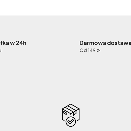
łka w 24h
Darmowa dostaw
ki
Od 149 zł