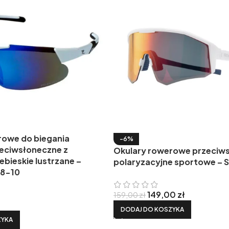
rowe do biegania
-6%
eciwsłoneczne z
Okulary rowerowe przeciw
ebieskie lustrzane –
polaryzacyjne sportowe –
48-10
149,00
zł
159,00
zł
DODAJ DO KOSZYKA
ZYKA