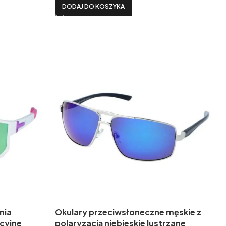
DODAJ DO KOSZYKA
nia
Okulary przeciwsłoneczne męskie z
cyjne
polaryzacją niebieskie lustrzane