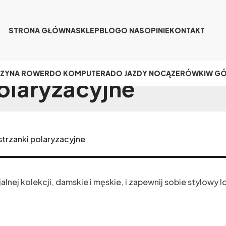
STRONA GŁÓWNA
SKLEP
BLOG
O NAS
OPINIE
KONTAKT
CZY
NA ROWER
DO KOMPUTERA
DO JAZDY NOCĄ
ZERÓWKI
W G
polaryzacyjne
strzanki polaryzacyjne
alnej kolekcji, damskie i męskie, i zapewnij sobie stylowy 