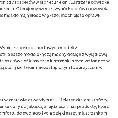
nych czy spacerów w słoneczne dni. Lustrzana powłoka
noszenia. Oferujemy szeroki wybór kolorów soczewek,
ele męskie mają nieco większe, mocniejsze oprawki,
ybierz spośród sportowych modeli z
zystkie nasze modele łączą modny design z wyjątkową
dziesz również klasyczne
lustrzanki przeciwsłoneczne
zacją staną się Twoim niezastąpionym towarzyszem w
t w zestawie z twardym etui i ściereczką z mikrofibry,
ku ceny do jakości, znajdziesz u nas produkty, które
 komfortu do swojego życia dzięki naszym lustrzankom