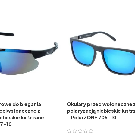
rowe do biegania
Okulary przeciwsłoneczne 
eciwsłoneczne z
polaryzacją niebieskie lustr
ebieskie lustrzane –
– PolarZONE 705-10
47-10