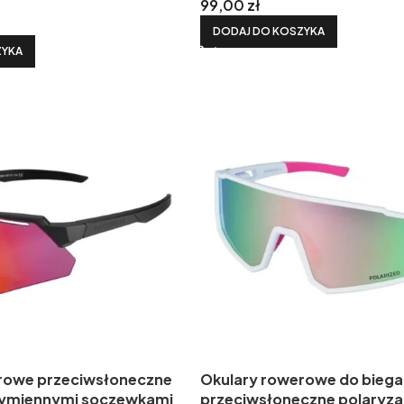
99,00
zł
DODAJ DO KOSZYKA
ZYKA
rowe przeciwsłoneczne
Okulary rowerowe do biega
wymiennymi soczewkami
przeciwsłoneczne polaryza