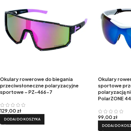
Okulary rowerowe do biegania
Okulary rowe
przeciwsłoneczne polaryzacyjne
sportowe prz
sportowe – PZ-466-7
polaryzacją ni
PolarZONE 4
129,00
zł
99,00
zł
DODAJ DO KOSZYKA
DODAJ DO KOS