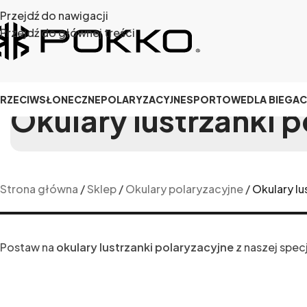
Przejdź do nawigacji
Przejdź do głównej treści
RZECIWSŁONECZNE
POLARYZACYJNE
SPORTOWE
DLA BIEGA
Okulary lustrzanki 
Strona główna
/
Sklep
/
Okulary polaryzacyjne
/
Okulary lu
Postaw na
okulary lustrzanki polaryzacyjne
z naszej specj