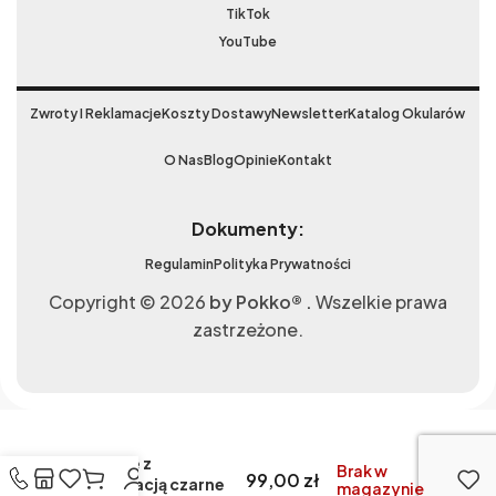
TikTok
YouTube
Zwroty I Reklamacje
Koszty Dostawy
Newsletter
Katalog Okularów
O Nas
Blog
Opinie
Kontakt
Dokumenty:
Regulamin
Polityka Prywatności
Copyright © 2026
by Pokko® .
Wszelkie prawa
zastrzeżone.
Okulary
przeciwsłoneczne
damskie z
Brak w
99,00
zł
polaryzacją czarne
magazynie