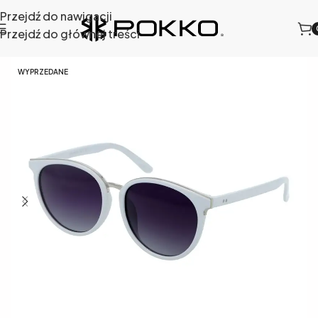
Przejdź do nawigacji
Przejdź do głównej treści
wsłoneczne
/
Okulary przeciwsłoneczne damskie
/
727-5
WYPRZEDANE