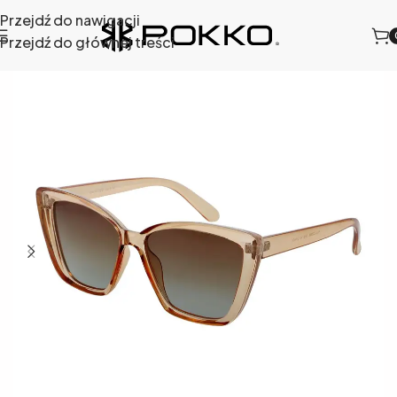
Przejdź do nawigacji
Przejdź do głównej treści
słoneczne
/
Okulary przeciwsłoneczne damskie
/
888-15