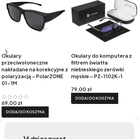
Okulary
Okulary do komputera z
przeciwsłoneczne
filtrem światła
nakładane na korekcyjne z
niebieskiego zerówki
polaryzacją – PolarZONE
męskie – PZ-1102K-1
01-1M
79,00
zł
DODAJ DO KOSZYKA
69,00
zł
DODAJ DO KOSZYKA
14 dni na zwrot