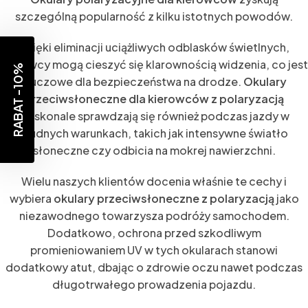
szczególną popularność z kilku istotnych powodów.
Dzięki eliminacji uciążliwych odblasków świetlnych,
kierowcy mogą cieszyć się klarownością widzenia, co jest
RABAT -10%
kluczowe dla bezpieczeństwa na drodze.
Okulary
przeciwsłoneczne dla kierowców z polaryzacją
doskonale sprawdzają się również podczas jazdy w
trudnych warunkach, takich jak intensywne światło
słoneczne czy odbicia na mokrej nawierzchni.
Wielu naszych klientów docenia właśnie te cechy i
wybiera
okulary przeciwsłoneczne z polaryzacją
jako
niezawodnego towarzysza podróży samochodem.
Dodatkowo, ochrona przed szkodliwym
promieniowaniem UV w tych okularach stanowi
dodatkowy atut, dbając o zdrowie oczu nawet podczas
długotrwałego prowadzenia pojazdu.