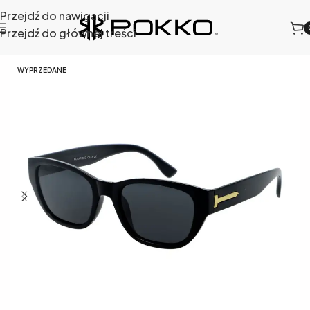
Przejdź do nawigacji
Przejdź do głównej treści
wsłoneczne
/
Okulary przeciwsłoneczne damskie
/
944-1
WYPRZEDANE