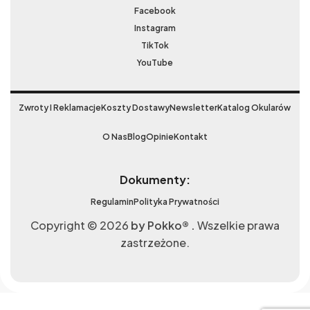
Facebook
Instagram
TikTok
YouTube
Zwroty I Reklamacje
Koszty Dostawy
Newsletter
Katalog Okularów
O Nas
Blog
Opinie
Kontakt
Dokumenty:
Regulamin
Polityka Prywatności
Copyright © 2026
by Pokko® .
Wszelkie prawa
zastrzeżone.
Okulary