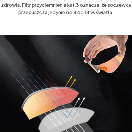
zdrowia. Filtr przyciemnienia kat.3 oznacza, że soczewka
przepuszcza jedynie od 8 do 18 % światła.