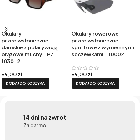
Okulary
Okulary rowerowe
przeciwsłoneczne
przeciwsłoneczne
damskie z polaryzacją
sportowe z wymiennymi
brązowe muchy – PZ
soczewkami – 10002
1030-2
99,00
zł
99,00
zł
DODAJ DO KOSZYKA
DODAJ DO KOSZYKA
14 dni na zwrot
Za darmo