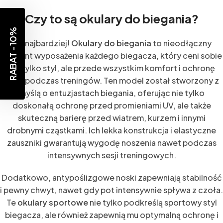
Czy to są okulary do biegania?
RABAT -10%
Jak najbardziej!
Okulary do biegania
to nieodłączny
element wyposażenia każdego biegacza, który ceni sobie
nie tylko styl, ale przede wszystkim komfort i ochronę
oczu podczas treningów. Ten model został stworzony z
myślą o entuzjastach biegania, oferując nie tylko
doskonałą ochronę przed promieniami UV, ale także
skuteczną barierę przed wiatrem, kurzem i innymi
drobnymi cząstkami. Ich lekka konstrukcja i elastyczne
zauszniki gwarantują wygodę noszenia nawet podczas
intensywnych sesji treningowych.
Dodatkowo, antypoślizgowe noski zapewniają stabilność
i pewny chwyt, nawet gdy pot intensywnie spływa z czoła.
Te
okulary sportowe
nie tylko podkreślą sportowy styl
biegacza, ale również zapewnią mu optymalną ochronę i