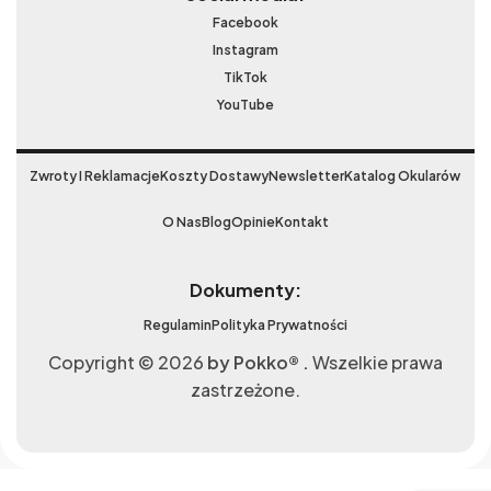
Facebook
Instagram
TikTok
YouTube
Zwroty I Reklamacje
Koszty Dostawy
Newsletter
Katalog Okularów
O Nas
Blog
Opinie
Kontakt
Dokumenty:
Regulamin
Polityka Prywatności
Copyright © 2026
by Pokko® .
Wszelkie prawa
zastrzeżone.
Okulary
przeciwsłoneczne