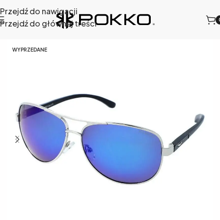
Przejdź do nawigacji
Przejdź do głównej treści
ciwsłoneczne
/
Okulary przeciwsłoneczne męskie
/
52-10
WYPRZEDANE